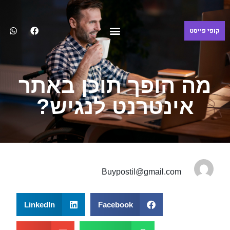
כתיבת תוכן
צרו קשר
קצת עלינו
הצהרת נגישות
מה הופך תוכן באתר
אינטרנט לנגיש?
Buypostil@gmail.com
LinkedIn
Facebook