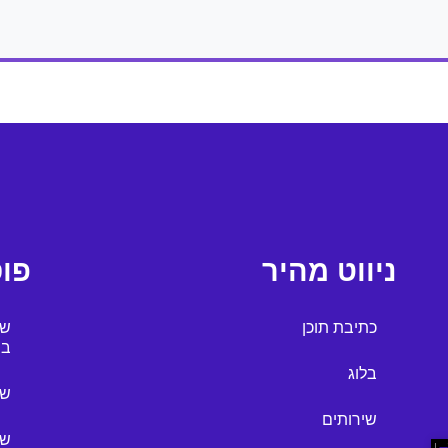
ניווט מהיר
פו
כתיבת תוכן
של
בח
בלוג
של
שירותים
של